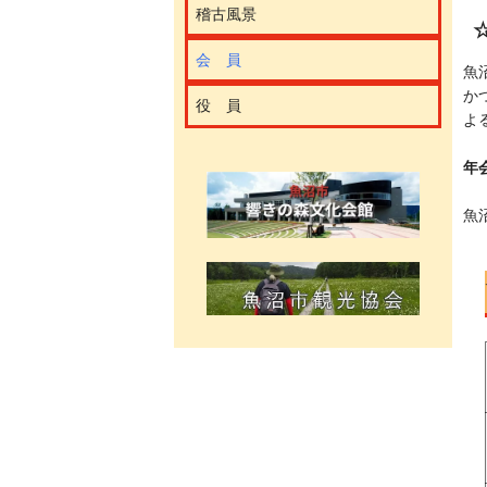
稽古風景
会 員
魚
か
役 員
よ
年
魚