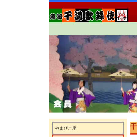
干
やまびこ座