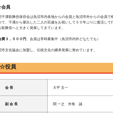
☆会員
沼干溝歌舞伎保存会は魚沼市内各地からの会員と魚沼市外からの会員で
つて、干溝から輩出した二人の百歳をお祝いして５０年ぶりに復活して
る歌舞伎へと大きく発展してきています。
会費３，０００円
、会員は常時募集中（魚沼市内外どなたでも）
沼市文化協会に加盟し、伝統文化の継承発展に努めています。
☆役員
会 長
大平 文一
副 会 長
関 一之 外角 誠