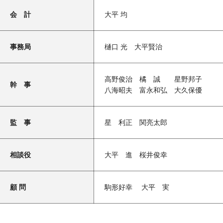
会 計
大平 均
事務局
樋口 光 大平賢治
高野俊治 橘 誠 星野邦子
幹 事
八海昭夫 富永和弘 大久保優
監 事
星 利正 関亮太郎
相談役
大平 進 桜井俊幸
顧 問
駒形好幸 大平 実