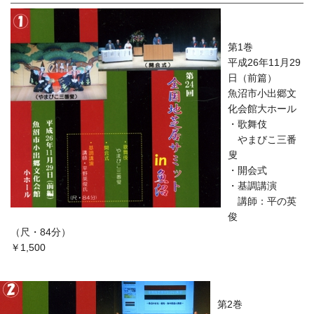
第1巻
平成26年11月29
日（前篇）
魚沼市小出郷文
化会館大ホール
・歌舞伎
やまびこ三番
叟
・開会式
・基調講演
講師：平の英
俊
（尺・84分）
￥1,500
第2巻