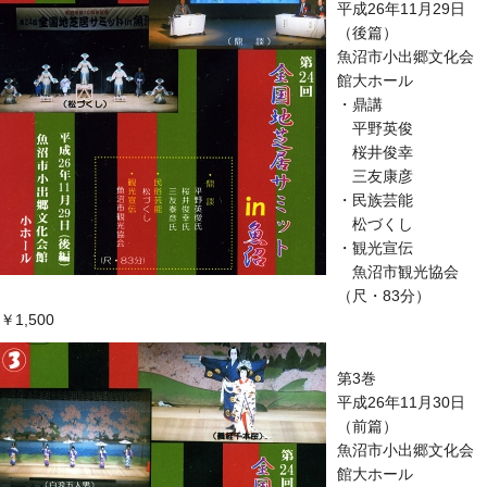
平成26年11月29日
（後篇）
魚沼市小出郷文化会
館大ホール
・鼎講
平野英俊
桜井俊幸
三友康彦
・民族芸能
松づくし
・観光宣伝
魚沼市観光協会
（尺・83分）
￥1,500
第3巻
平成26年11月30日
（前篇）
魚沼市小出郷文化会
館大ホール