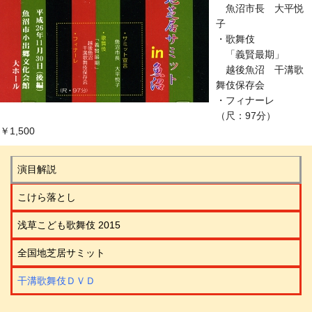
魚沼市長 大平悦
子
・歌舞伎
「義賢最期」
越後魚沼 干溝歌
舞伎保存会
・フィナーレ
（尺：97分）
￥1,500
演目解説
こけら落とし
浅草こども歌舞伎 2015
全国地芝居サミット
干溝歌舞伎ＤＶＤ