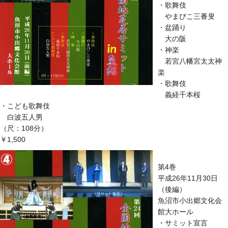
・歌舞伎
やまびこ三番叟
・盆踊り
大の阪
・神楽
若宮八幡宮太太神
楽
・歌舞伎
義経千本桜
・こども歌舞伎
白波五人男
（尺：108分）
￥1,500
第4巻
平成26年11月30日
（後編）
魚沼市小出郷文化会
館大ホール
・サミット宣言