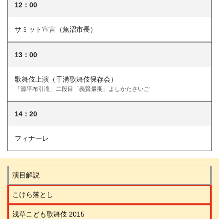
12：00
サミット宣言（魚沼市長）
13：00
歌舞伎上演（干溝歌舞伎保存会）
「源平布引滝」二段目「義賢最期」よしかたさいご
14：20
フィナーレ
演目解説
こけら落とし
浅草こども歌舞伎 2015