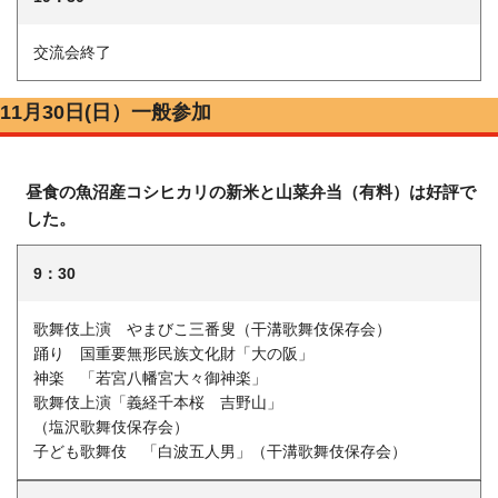
交流会終了
11月30日(日）一般参加
昼食の魚沼産コシヒカリの新米と山菜弁当（有料）は好評で
した。
9：30
歌舞伎上演 やまびこ三番叟（干溝歌舞伎保存会）
踊り 国重要無形民族文化財「大の阪」
神楽 「若宮八幡宮大々御神楽」
歌舞伎上演「義経千本桜 吉野山」
（塩沢歌舞伎保存会）
子ども歌舞伎 「白波五人男」（干溝歌舞伎保存会）