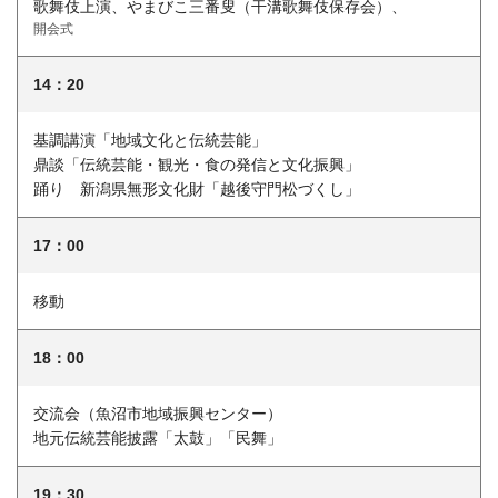
歌舞伎上演、やまびこ三番叟（干溝歌舞伎保存会）、
開会式
14：20
基調講演「地域文化と伝統芸能」
鼎談「伝統芸能・観光・食の発信と文化振興」
踊り 新潟県無形文化財「越後守門松づくし」
17：00
移動
18：00
交流会（魚沼市地域振興センター）
地元伝統芸能披露「太鼓」「民舞」
19：30