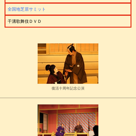
全国地芝居サミット
干溝歌舞伎ＤＶＤ
復活十周年記念公演