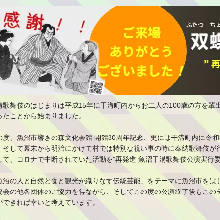
溝歌舞伎のはじまりは平成15年に干溝町内からお二人の100歳の方を輩
ったことから始まりました。
の度、魚沼市響きの森文化会館 開館30周年記念、更には干溝町内に令和8
、そして幕末から明治にかけて村では特別な祝い事の時に奉納歌舞伎が
して、コロナで中断されていた活動を”再発進”魚沼干溝歌舞伎公演実行
魚沼の人と自然と食と観光が織りなす伝統芸能」をテーマに魚沼市をは
協会の他各団体のご協力を得ながら、そしてこの度の公演終了後もこの
ができれば幸いと考えています。