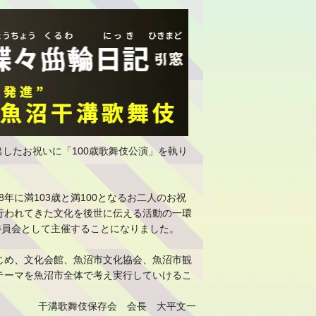
出したお祝いに「100歳歌舞伎公演」を執り
年に満103歳と満100となるお二人のお祝
行われてきた文化を後世に伝える活動の一環
委員会として主催することになりました。
じめ、文化会館、魚沼市文化協会、魚沼市観
テーマを魚沼市全体で考え実行していけるこ
干溝歌舞伎保存会 会長 大平文一