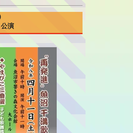
）
」公演