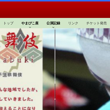
トップ
やまびこ座
公演記録
リンク
チケット発売
舞伎再発進 子ども役者オー
ン