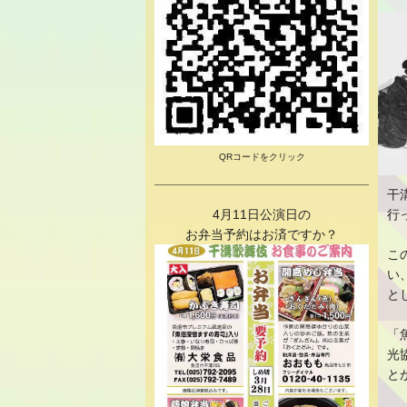
QRコードをクリック
干
4月11日公演日の
行
お弁当予約はお済ですか？
こ
い
と
「
光
と